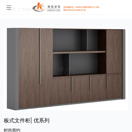
首页
/
产品中心
/
文件柜
/
板式类
板式文件柜| 优系列
时尚简约