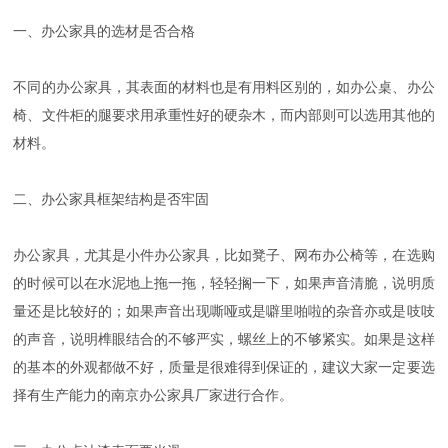
一、办公家具的选材是否合格
不同的办公家具，其表面的材料也是有用料区别的，如办公桌、办公
椅、文件柜的腿要求用承重性好的硬杂木，而内部则可以选用其他的
材料。
二、办公家具框架结构是否牢固
办公家具，尤其是小件办公家具，比如凳子、网布办公椅等，在选购
的时候可以在水泥地上拖一拖，轻轻搁一下，如果声音清脆，说明质
量还是比较好的；如果声音出现嘶哑或是噼里啪啦的杂音亦或是吱吱
的声音，说明榫眼结合的不够严实，螺丝上的不够紧实。如果是这样
的基本的外观都做不好，质量是很难得到保证的，建议大家一定要选
择有生产能力的南京办公家具厂家进行合作。