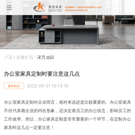
家具知识
首页
/
新闻资讯
/
家具知识
办公室家具定制时要注意这几点
2022-09-21 15:13:10
家具知识
办公室家具定制对企业而言，相对来说还是比较重要的。办公室家具
不但代表着企业的内在形象，还决定着员工的办公状态，影响员工的
工作效率。所以，办公家具定制是非常重要的一个环节，在定制办公
家具时这几点一定要注意！